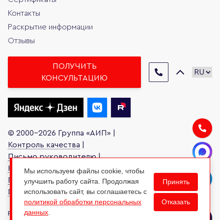
Контакты
Раскрытие информации
Отзывы
ПОЛУЧИТЬ
КОНСУЛЬТАЦИЮ
© 2000-2026 Группа «АИП» |
Контроль качества
|
Письмо руководителю
|
Карта сайта
|
Мы используем файлы cookie, чтобы
Политика обработки персональных данных
|
улучшить работу сайта. Продолжая
Принять
использовать сайт, вы соглашаетесь с
Права субъектов персональных данных
Отказать
политикой обработки персональных
данных
.
Разработано в: