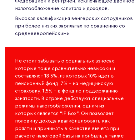
Федерацией и Венгрией, исключающее двойное
налогообложение капитала и доходов.
Высокая квалификация венгерских сотрудников
при более низких зарплатах по сравнению со
среднеевропейскими.
Не стоит забывать о социальных взносах,
которые тоже сравнительно невысоки и
составляют 18,5%, из которых 10% идёт в
пенсионный фонд, 7% – на медицинскую
страховку, 1,5% – в фонд по поддержанию
занятости. В стране действуют специальные
режимы налогообложения, одним из
которых является “IP Box”. Он позволяет
половину дохода квалифицировать как
роялти и принимать в качестве вычета при
расчёте налоговой базы на прибыль, а также