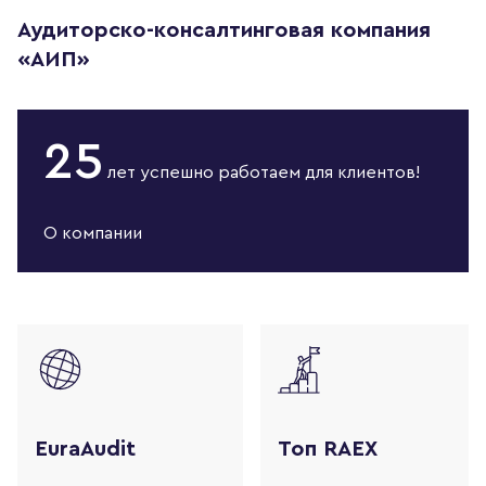
Аудиторско-консалтинговая компания
«АИП»
25
лет
успешно работаем
для клиентов!
О компании
EuraAudit
Топ RAEX