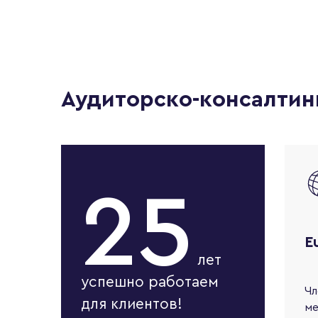
Аудиторско-консалтин
25
E
лет
успешно работаем
Чл
для клиентов!
м