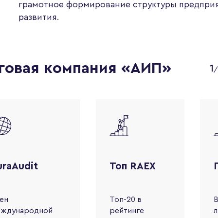
грамотное формирование структуры предприят
развития.
говая компания «АИП»
1
/
uraAudit
Топ RAEX
ен
Топ-20 в
В
еждународной
рейтинге
л