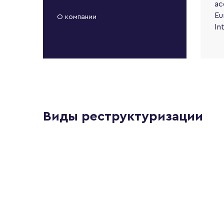
ас
Eu
О компании
In
Виды реструктуризации