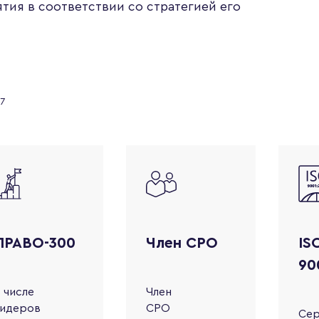
ия в соответствии со стратегией его
7
ПРАВО-300
Член СРО
IS
90
 числе
Член
идеров
СРО
Сер