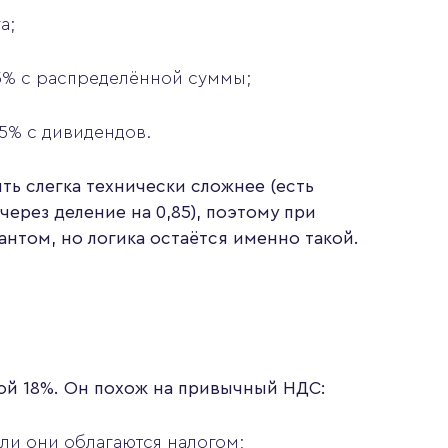
а;
5% с распределённой суммы;
 5% с дивидендов.
ыть слегка технически сложнее (есть
ерез деление на 0,85), поэтому при
антом, но логика остаётся именно такой.
кой 18%. Он похож на привычный НДС:
сли они облагаются налогом;