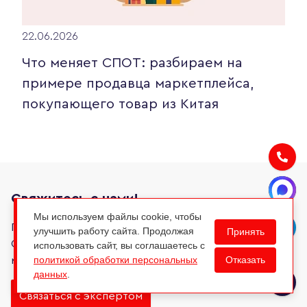
22.06.2026
Что меняет СПОТ: разбираем на
примере продавца маркетплейса,
покупающего товар из Китая
Свяжитесь с нами!
Мы используем файлы cookie, чтобы
Группа АИП помогает среднему и крупному бизнесу.
улучшить работу сайта. Продолжая
Принять
Свяжитесь с нашим экспертом, чтобы узнать, как мы
использовать сайт, вы соглашаетесь с
Отказать
политикой обработки персональных
можем помочь вашему бизнесу.
данных
.
Связаться с экспертом