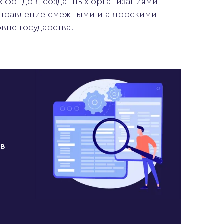
х фондов, созданных организациями,
управление смежными и авторскими
вне государства.
 в