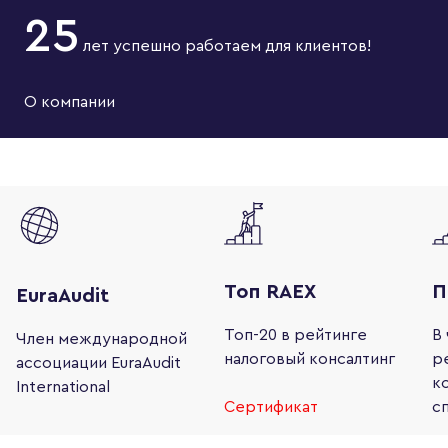
25
лет
успешно работаем
для клиентов!
О компании
Топ RAEX
П
EuraAudit
Топ-20 в рейтинге
В
Член международной
налоговый консалтинг
р
ассоциации
EuraAudit
к
International
Сертификат
с