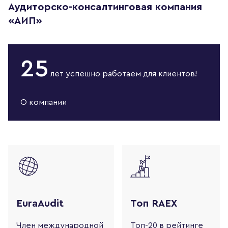
Аудиторско-консалтинговая компания
«АИП»
25
лет
успешно работаем
для клиентов!
О компании
EuraAudit
Топ RAEX
Член международной
Топ-20 в рейтинге