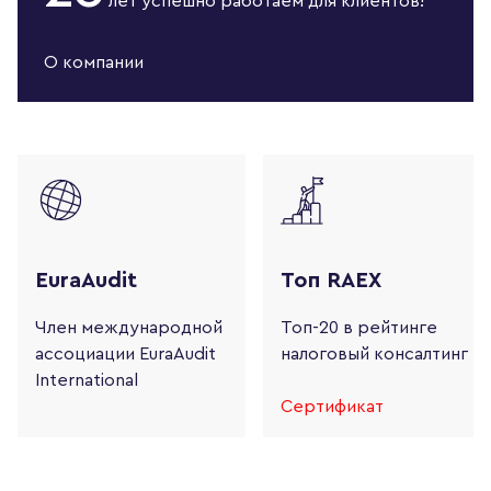
лет
успешно работаем
для клиентов!
О компании
EuraAudit
Топ RAEX
Член международной
Топ-20 в рейтинге
ассоциации
EuraAudit
налоговый консалтинг
International
Сертификат